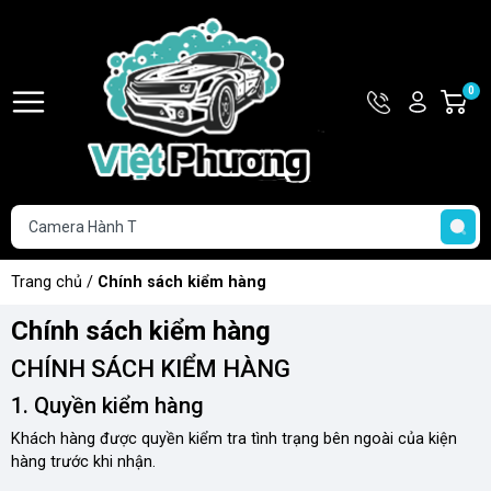
Hotline
Tài
0
G
093.853.0
khoản
h
Hello,
T
Khách
t
Trang chủ
/
Chính sách kiểm hàng
Chính sách kiểm hàng
CHÍNH SÁCH KIỂM HÀNG
1. Quyền kiểm hàng
Khách hàng được quyền kiểm tra tình trạng bên ngoài của kiện
hàng trước khi nhận.