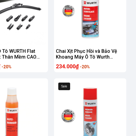
Ô Tô WURTH Flat
Chai Xịt Phục Hồi và Bảo Vệ
x Thân Mềm CAO
Khoang Máy Ô Tô Wurth
rợ Thay Ngàm Đa
Engine Protective Lacquer
₫
234.000₫
-20%
-20%
 Hầu Hết Dòng Xe
400ml Nhập Khẩu Chính Hãng
CHLB Đức
Sale