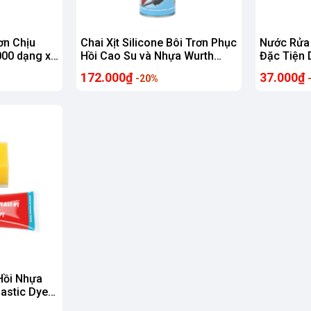
ơn Chịu
Chai Xịt Silicone Bôi Trơn Phục
Nước Rửa 
00 dạng xịt
Hồi Cao Su và Nhựa Wurth
Đặc Tiện 
hẩu Chính
Silicone Spray 500ml Nhập
Windshiel
172.000₫
37.000₫
-20%
U-HHS2000
Khẩu Chính Hãng CHLB Đức
Khẩu Chí
WU-DDN500
Hồi Nhựa
stic Dyer
g chính