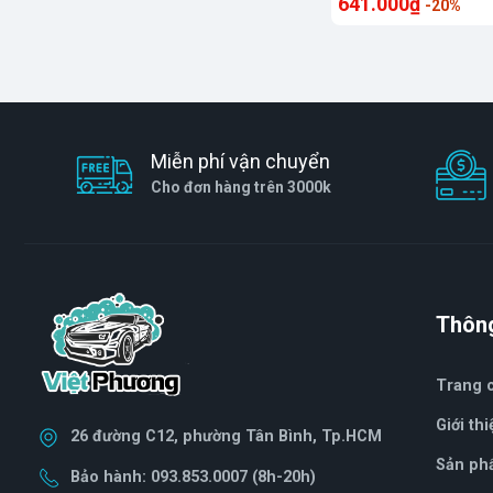
641.000₫
-20%
hãng)
Miễn phí vận chuyển
Cho đơn hàng trên 3000k
Thông
Trang 
Giới thi
26 đường C12, phường Tân Bình, Tp.HCM
Sản ph
Bảo hành: 093.853.0007 (8h-20h)