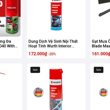
ỡng Đa
Dung Dịch Vệ Sinh Nội Thất
Gạt Mưa 
040 With
Hoạt Tính Wurth Interior
Blade Ma
n, Phá Gỉ,
Cleaner Dạng Bọt Cho Ghế Da,
CẤP Hỗ T
172.000₫
161.000
-20%
Taplo, Trần Nỉ, ..
Năng Cho
Hơi
Sale
Sale