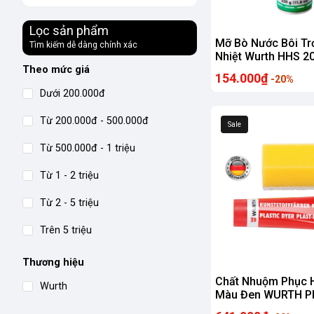
Lọc sản phẩm
Mỡ Bò Nước Bôi Tr
Tìm kiếm dễ dàng chính xác
Nhiệt Wurth HHS 20
chai 500ml Nhập K
Theo mức giá
154.000₫
-20%
Hãng CHLB Đức W
Dưới 200.000đ
Từ 200.000đ - 500.000đ
Sale
Từ 500.000đ - 1 triệu
Từ 1 - 2 triệu
Từ 2 - 5 triệu
Trên 5 triệu
Thương hiệu
Chất Nhuộm Phục 
Wurth
Màu Đen WURTH Pla
Plast-PT 75ml (hàn