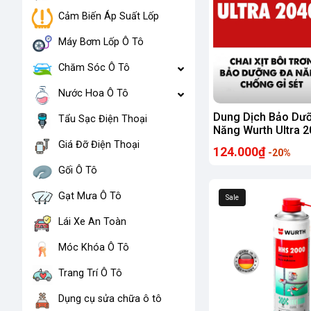
Cảm Biến Áp Suất Lốp
Máy Bơm Lốp Ô Tô
Chăm Sóc Ô Tô
Nước Hoa Ô Tô
Dung Dịch Bảo Dư
Tẩu Sạc Điện Thoại
Năng Wurth Ultra 2
PTFE 500ml Bôi Trơ
Giá Đỡ Điện Thoại
124.000₫
-20%
Chống Gỉ Sét
Gối Ô Tô
Gạt Mưa Ô Tô
Sale
Lái Xe An Toàn
Móc Khóa Ô Tô
Trang Trí Ô Tô
Dụng cụ sửa chữa ô tô