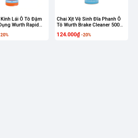
Kính Lái Ô Tô Đậm
Chai Xịt Vệ Sinh Đĩa Phanh Ô
Dụng Wurth Rapid
Tô Wurth Brake Cleaner 500ml
d Cleaner 32ml Nhập
Tẩy Rửa Làm Sạch Dầu Mỡ Bụi
124.000₫
-20%
-20%
nh Hãng
Kim Loại