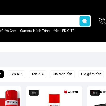
 và Đồ Chơi
Camera Hành Trình
Đèn LED Ô Tô
h
Tên A-Z
Tên Z-A
Giá tăng dần
Giá giảm dần
Sale
Sale