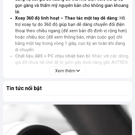
gọn gàng và thẩm mỹ nguyên bản cho không gian khoang
lái.
Xoay 360 độ linh hoạt – Thao tác một tay dễ dàng:
Hỗ
trợ xoay tự do 360 độ giúp bạn dễ dàng chuyển đổi điện
thoại theo chiều ngang (để xem bản đồ định vị rộng hơn)
hoặc chiều dọc (để xem thông báo, nhận cuộc gọi) chỉ
bằng một tay trong vòng 1 giây, cực kỳ an toàn khi đang
di chuyển.
Chất liệu ABS + PC chịu nhiệt bền bỉ:
Khác với các dòng
giá đỡ nhựa tái chế dễ bị giòn gãy dưới nắng gắt, AUTREX
sử dụng hỗn hợp chất liệu ABS + PC nguyên sinh cao cấp.
Xem thêm
Cho khả năng chịu được nhiệt độ cao bên trong xe phơi
nắng (khu vực sát kính lái và taplo) mà không bị biến dạng
Tin tức nổi bật
hay xỉn màu.
Keo dán chuyên dụng chắc chắn, không để lại vết:
Chân đế sử dụng lớp keo định hình có độ dính cực cao,
bám chắc chắn trên các bề mặt nhựa nhám taplo hoặc
kính thủy tinh. Khi cần tháo gỡ để thay đổi vị trí, lớp keo
hoàn toàn không để lại vết bẩn hay làm tróc bề mặt xe.
Kích thước nhỏ gọn, tương thích toàn diện:
Kiểu dáng
tinh tế, tối giản, hoàn toàn không che khuất khe gió hay