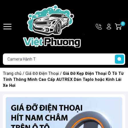
Hotline
Tài
0
G
093.853.0
khoản
h
Hello,
T
Khách
t
Trang chủ
/
Giá Đỡ Điện Thoại
/
Giá Đỡ Kẹp Điện Thoại Ô Tô Từ
Tính Thông Minh Cao Cấp AUTREX Dán Taplo hoặc Kính Lái
Xe Hơi