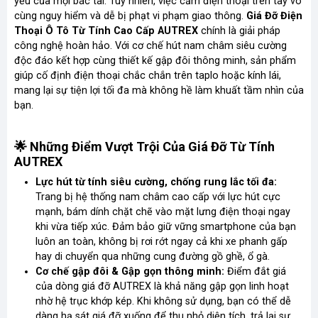
yếu của mọi bác tài. Tuy nhiên, việc cầm điện thoại trên tay vô
cùng nguy hiểm và dễ bị phạt vi phạm giao thông.
Giá Đỡ Điện
Thoại Ô Tô Từ Tính Cao Cấp AUTREX
chính là giải pháp
công nghệ hoàn hảo. Với cơ chế hút nam châm siêu cường
độc đáo kết hợp cùng thiết kế gập đôi thông minh, sản phẩm
giúp cố định điện thoại chắc chắn trên taplo hoặc kính lái,
mang lại sự tiện lợi tối đa mà không hề làm khuất tầm nhìn của
bạn.
🌟 Những Điểm Vượt Trội Của Giá Đỡ Từ Tính
AUTREX
Lực hút từ tính siêu cường, chống rung lắc tối đa:
Trang bị hệ thống nam châm cao cấp với lực hút cực
mạnh, bám dính chặt chẽ vào mặt lưng điện thoại ngay
khi vừa tiếp xúc. Đảm bảo giữ vững smartphone của bạn
luôn an toàn, không bị rơi rớt ngay cả khi xe phanh gấp
hay di chuyển qua những cung đường gồ ghề, ổ gà.
Cơ chế gập đôi & Gập gọn thông minh:
Điểm đắt giá
của dòng giá đỡ AUTREX là khả năng gập gọn linh hoạt
nhờ hệ trục khớp kép. Khi không sử dụng, bạn có thể dễ
dàng hạ sát giá đỡ xuống để thu nhỏ diện tích, trả lại sự