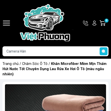
Hotline
Tài
0
G
093.853.0
khoản
h
Hello,
T
Khách
t
Trang chủ
/
Chăm Sóc Ô Tô
/
Khăn Microfiber Mềm Mịn Thấm
Hút Nước Tốt Chuyên Dụng Lau Rửa Xe Hơi Ô Tô (màu ngẫu
nhiên)