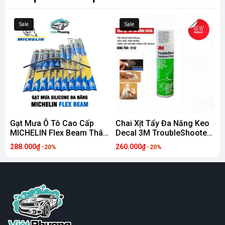
Sale
Sale
Gạt Mưa Ô Tô Cao Cấp
Chai Xịt Tẩy Đa Năng Keo
MICHELIN Flex Beam Thân
Decal 3M TroubleShooter
N
Mềm Hỗ Trợ Thay Ngàm
cho Tường, Sàn, Nhựa,
W
288.000₫
260.000₫
1
-20%
-20%
Đa Năng Cho Hầu Hết
Thủy Tinh, Gốm, Sứ, Gạch,
P
Dòng Xe Hơi
Đá