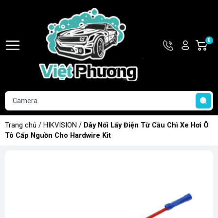
Hotline
Tài
0
G
093.853.0
khoản
h
Hello,
T
Khách
t
Trang chủ
/
HIKVISION
/
Dây Nối Lấy Điện Từ Cầu Chì Xe Hơi Ô
Tô Cấp Nguồn Cho Hardwire Kit