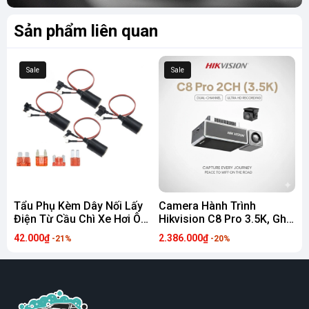
Sản phẩm liên quan
Sale
Sale
Tẩu Phụ Kèm Dây Nối Lấy
Camera Hành Trình
Điện Từ Cầu Chì Xe Hơi Ô
Hikvision C8 Pro 3.5K, Ghi
Tô Cấp Nguồn Cho
Hình Siêu Nét, Hỗ Trợ
42.000₫
2.386.000₫
-21%
-20%
Camera Hành Trình, Máy
ADAS, GPS, Wifi 5, 4G
Bơm Lốp, ..
Chính Hãng