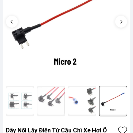
Dây Nối Lấy Điện Từ Cầu Chì Xe Hơi Ô