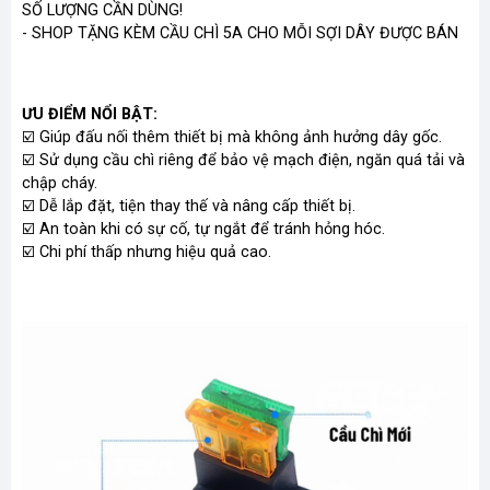
SỐ LƯỢNG CẦN DÙNG!
- SHOP TẶNG KÈM CẦU CHÌ 5A CHO MỖI SỢI DÂY ĐƯỢC BÁN
ƯU ĐIỂM NỔI BẬT:
☑️ Giúp đấu nối thêm thiết bị mà không ảnh hưởng dây gốc.
☑️ Sử dụng cầu chì riêng để bảo vệ mạch điện, ngăn quá tải và
chập cháy.
☑️ Dễ lắp đặt, tiện thay thế và nâng cấp thiết bị.
☑️ An toàn khi có sự cố, tự ngắt để tránh hỏng hóc.
☑️ Chi phí thấp nhưng hiệu quả cao.