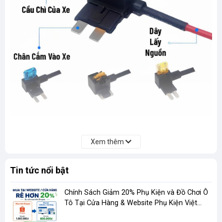
Xem thêm
MỘT SỐ LƯU Ý KHI SỬ DỤNG:
- Kiểm tra dòng điện định mức của cầu chì & dây nối xem có
Tin tức nổi bật
phù hợp với thiết bị bạn đang dùng (ví dụ đèn, loa, thiết bị phụ)
- Chân đế cần được cắm chắc chắn, bảo đảm tiếp xúc tốt,
không bị lỏng lẻo
Chính Sách Giảm 20% Phụ Kiện và Đồ Chơi Ô
- Cầu chì của xe lắp ở vị trí phía dưới (sát chân cắm), cầu chì
Tô Tại Cửa Hàng & Website Phụ Kiện Việt
cho thiết bị mới được lắp ở phía trên.
Phương