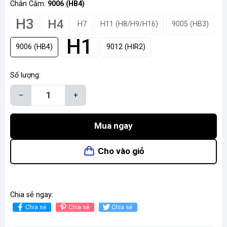
Chân Cắm:
9006 (HB4)
H3
H4
H7
H11 (H8/H9/H16)
9005 (HB3)
H1
9006 (HB4)
9012 (HIR2)
Số lượng:
–
+
Mua ngay
Cho vào giỏ
Chia sẻ ngay:
Chia sẻ
Chia sẻ
Chia sẻ