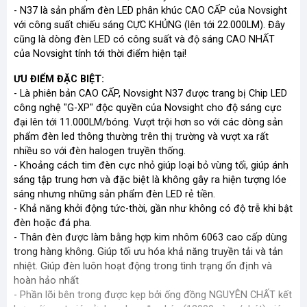
- N37 là sản phẩm đèn LED phân khúc CAO CẤP của Novsight
với công suất chiếu sáng CỰC KHỦNG (lên tới 22.000LM). Đây
cũng là dòng đèn LED có công suất và độ sáng CAO NHẤT
của Novsight tính tới thời điểm hiện tại!
ƯU ĐIỂM ĐẶC BIỆT:
- Là phiên bản CAO CẤP, Novsight N37 được trang bị Chip LED
công nghệ "G-XP" độc quyền của Novsight cho độ sáng cực
đại lên tới 11.000LM/bóng. Vượt trội hơn so với các dòng sản
phẩm đèn led thông thường trên thị trường và vượt xa rất
nhiều so với đèn halogen truyền thống.
- Khoảng cách tim đèn cực nhỏ giúp loại bỏ vùng tối, giúp ánh
sáng tập trung hơn và đặc biệt là không gây ra hiện tượng lóe
sáng nhưng những sản phẩm đèn LED rẻ tiền.
- Khả năng khởi động tức-thời, gần như không có độ trễ khi bật
đèn hoặc đá pha.
- Thân đèn được làm bằng hợp kim nhôm 6063 cao cấp dùng
trong hàng không. Giúp tối ưu hóa khả năng truyền tải và tản
nhiệt. Giúp đèn luôn hoạt động trong tình trạng ổn định và
hoàn hảo nhất
- Phần lõi bên trong được kẹp bởi ống đồng NGUYÊN CHẤT kết