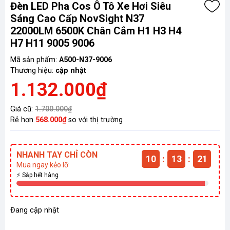
Đèn LED Pha Cos Ô Tô Xe Hơi Siêu
Sáng Cao Cấp NovSight N37
22000LM 6500K Chân Cắm H1 H3 H4
H7 H11 9005 9006
Mã sản phẩm:
A500-N37-9006
Thương hiệu:
cập nhật
1.132.000₫
Giá cũ:
1.700.000₫
Rẻ hơn
568.000₫
so với thị trường
NHANH TAY CHỈ CÒN
10
:
13
:
20
Mua ngay kẻo lỡ
⚡ Sắp hết hàng
Đang cập nhật