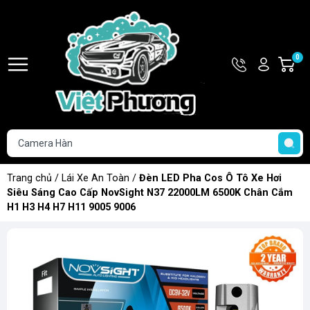
Hotline
Tài
0
G
093.853.0
khoản
h
Hello,
T
Khách
t
Trang chủ
/
Lái Xe An Toàn
/
Đèn LED Pha Cos Ô Tô Xe Hơi
Siêu Sáng Cao Cấp NovSight N37 22000LM 6500K Chân Cắm
H1 H3 H4 H7 H11 9005 9006