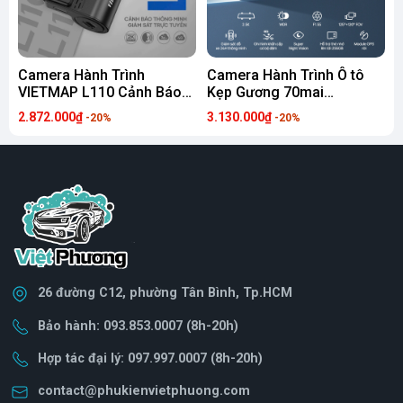
Camera Hành Trình
Camera Hành Trình Ô tô
VIETMAP L110 Cảnh Báo
Kẹp Gương 70mai
4
Giao Thông, Định Vị và
Rearview Dash Cam S410
K
2.872.000₫
3.130.000₫
2
-20%
-20%
Giám Sát Xe Từ Xa (Tặng
(Màn hình cảm ứng, ra
G
sim 4G 1 năm)
lệnh giọng nói)
26 đường C12, phường Tân Bình, Tp.HCM
Bảo hành: 093.853.0007 (8h-20h)
Hợp tác đại lý: 097.997.0007 (8h-20h)
contact@phukienvietphuong.com