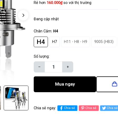
Rẻ hơn
160.000₫
so với thị trường
Đang cập nhật
Chân Cắm:
H4
H4
H7
H11 - H8 - H9
9005 (HB3)
Số lượng:
–
+
Mua ngay
Chia sẻ ngay:
Chia sẻ
Chia sẻ
Chia sẻ