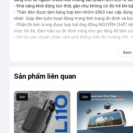
- Khả năng khởi động tức-thời, gần như không có độ trễ khi b
- Thân đèn được làm bằng hợp kim nhôm 6063 cao cấp dùng tr
nhiệt. Giúp đèn luôn hoạt động trong tình trạng ổn định và h
- Phần lõi bên trong được kẹp bởi ống đồng NGUYÊN CHẤT kết 
mức tối đa, đảm bảo sự ổn định cũng như gia tăng độ bền c
- Hỗ trợ các chuẩn chân cắm phổ thông trên thị trường: H4 - 
Xem
THÔNG TIN SẢN PHẨM:
- Model: Novsight N62 (HongKong)
- Công nghệ LED: CSP
- Độ sáng: 22.000 Lumen (11.000LM/bóng)
Sản phẩm liên quan
- Công Suất: 100W +/-10% (50W/bóng)
- Nhiệt độ màu: 6500K (ánh sáng ban ngày)
- Chân cắm: H4 - H7 - H11 - 9005 (HB3) - 9006 (HB4)
Sale
Sale