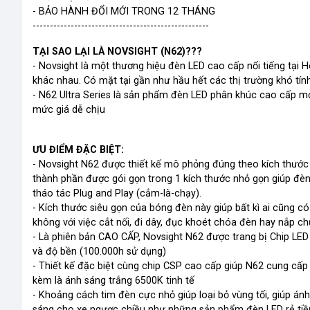
- BẢO HÀNH ĐỔI MỚI TRONG 12 THÁNG
---------------------------------------------------
TẠI SAO LẠI LÀ NOVSIGHT (N62)???
- Novsight là một thương hiệu đèn LED cao cấp nổi tiếng tại
khác nhau. Có mặt tại gần như hầu hết các thị trường khó tính
- N62 Ultra Series là sản phẩm đèn LED phân khúc cao cấp mớ
mức giá dễ chịu
ƯU ĐIỂM ĐẶC BIỆT:
- Novsight N62 được thiết kế mô phỏng đúng theo kích thước
thành phần được gói gọn trong 1 kích thước nhỏ gọn giúp đèn 
tháo tác Plug and Play (cắm-là-chạy).
- Kích thước siêu gọn của bóng đèn này giúp bất kì ai cũng c
không với việc cắt nối, đi dây, đục khoét chóa đèn hay nắp c
- Là phiên bản CAO CẤP, Novsight N62 được trang bị Chip LED
và độ bền (100.000h sử dụng)
- Thiết kế đặc biệt cùng chip CSP cao cấp giúp N62 cung cấp
kèm là ánh sáng trắng 6500K tinh tế
- Khoảng cách tim đèn cực nhỏ giúp loại bỏ vùng tối, giúp ánh
sáng cho xe ngược chiều như những sản phẩm đèn LED rẻ tiề