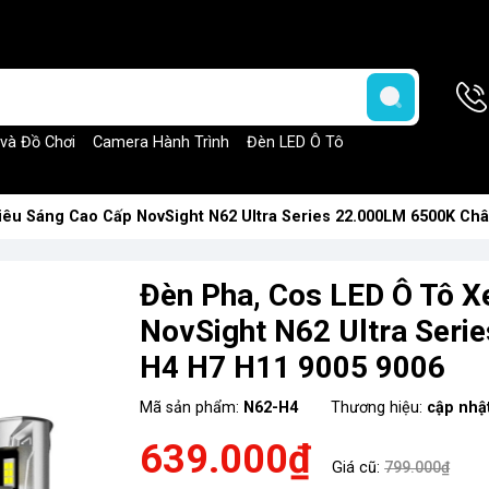
 và Đồ Chơi
Camera Hành Trình
Đèn LED Ô Tô
iêu Sáng Cao Cấp NovSight N62 Ultra Series 22.000LM 6500K Châ
Đèn Pha, Cos LED Ô Tô X
NovSight N62 Ultra Ser
H4 H7 H11 9005 9006
Mã sản phẩm:
N62-H4
Thương hiệu:
cập nhậ
639.000₫
Giá cũ:
799.000₫