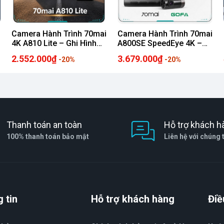
Camera Hành Trình 70mai
Camera Hành Trình 70mai
4K A810 Lite – Ghi Hình
A800SE SpeedEye 4K –
Kép Siêu Nét, Ra Lệnh
Cảnh Báo Giao Thông
2.552.000₫
3.679.000₫
-20%
-20%
Giọng Nói Tiếng Việt
Thông Minh, Giám Sát
Toàn Diện
Thanh toán an toàn
Hỗ trợ khách h
100% thanh toán bảo mật
Liên hệ với chúng 
 tin
Hỗ trợ khách hàng
Điề