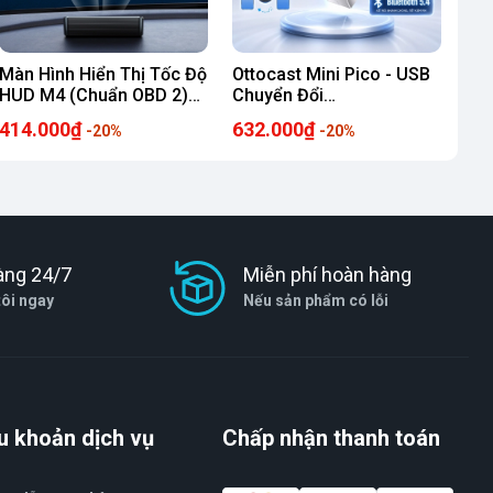
Màn Hình Hiển Thị Tốc Độ
Ottocast Mini Pico - USB
HUD M4 (Chuẩn OBD 2)
Chuyển Đổi
Dùng Cho Hầu Hết Các
CarPlay/Android Auto
414.000₫
632.000₫
-20%
-20%
Dòng Ô Tô Xe Hơi - Phiên
Không Dây Siêu Nhỏ
Bản 2026
(Hàng Chính Hãng)
àng 24/7
Miễn phí hoàn hàng
tôi ngay
Nếu sản phẩm có lỗi
u khoản dịch vụ
Chấp nhận thanh toán