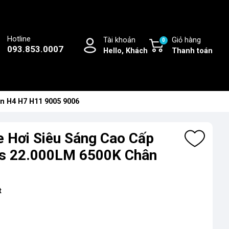
Hotline
Tài khoản
Giỏ hàng
0
093.853.0007
Hello, Khách
Thanh toán
n H4 H7 H11 9005 9006
e Hơi Siêu Sáng Cao Cấp
ies 22.000LM 6500K Chân
t