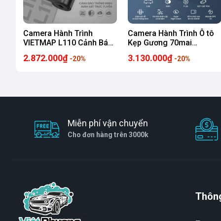
Camera Hành Trình
Camera Hành Trình Ô tô
VIETMAP L110 Cảnh Báo
Kẹp Gương 70mai
Giao Thông, Định Vị và
Rearview Dash Cam S410
2.872.000₫
3.130.000₫
-20%
-20%
Giám Sát Xe Từ Xa (Tặng
(Màn hình cảm ứng, ra
sim 4G 1 năm)
lệnh giọng nói)
Miễn phí vận chuyển
Cho đơn hàng trên 3000k
Thông