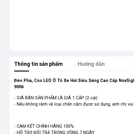
Thông tin sản phẩm
Hướng dẫn
Đèn Pha, Cos LED Ô Tô Xe Hơi Siêu Sáng Cao Cấp NovSigh
9006
- GIÁ BÁN SẢN PHẨM LÀ GIÁ 1 CẶP (2 cái)
- Nếu không rành về loại chân cắm được sử dụng, anh chị vui
- CAM KẾT CHÍNH HÃNG 100%
- HỖ TRỢ ĐỔI TRẢ TRONG VÒNG 7 NGÀY