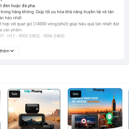
ật đèn hoặc đá pha.
ong hàng không. Giúp tối ưu hóa khả năng truyền tải và tản
oàn hảo nhất
hợp với quạt gió (14000 vòng/phút) giúp hiệu quả tản nhiệt đạt
ủa sản phẩm.
H7 - H11 - 9005 (HB3) - 9006 (HB4)
 thêm
Sale
Sale