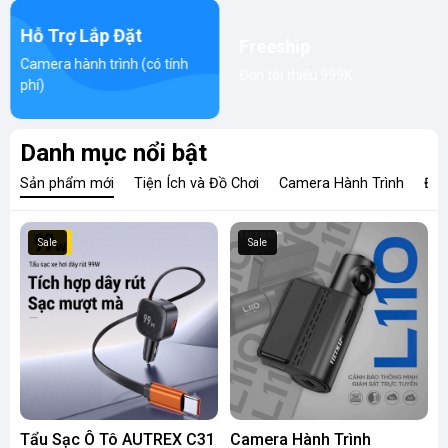
Hỗ Trợ Lắp Đặt
Freeship
Camera hành trình (có tính
Đơn tối thiểu 999K
phí)
Danh mục nổi bật
Sản phẩm mới
Tiện Ích và Đồ Chơi
Camera Hành Trình
Đèn
Sale
Sale
Tẩu Sạc Ô Tô AUTREX C31
Camera Hành Trình
C