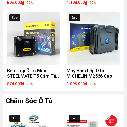
CẤP Suitu ST-9621 Tự
Cao Cấp Sạc Dự Phòng
595.000₫
1.498.000₫
-20%
-20%
Động Ngắt Theo Áp Suất
12.000mAh (hàng chính
Cài Đặt (phiên bản 2023)
hãng)
Sale
Sale
Bơm Lốp Ô Tô Mini
Máy Bơm Lốp Ô tô
STEELMATE T5 Cắm Tẩu
MICHELIN M2566 Cao
12V, Tự Động Ngắt, Màn
Cấp 12V Đa Năng Tự
874.000₫
1.095.000₫
-20%
-20%
Hình Điện Tử, Bảo Hành 2
Ngắt cho Ô Tô, Xe Hơi, Xe
Năm
Máy (mẫu 2025)
Chăm Sóc Ô Tô
Sale
Sale