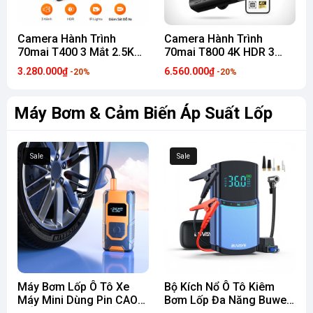
Camera Hành Trình
Camera Hành Trình
70mai T400 3 Mắt 2.5K
70mai T800 4K HDR 3
HDR, Ghi Hình Trước
Kênh, Ghi Hình Trước
3.280.000₫
6.560.000₫
-20%
-20%
Trong Và Sau Xe Cho Xe
Trong Và Sau Xe Định Vị
Taxi Công Nghệ
và Giám Sát Từ Xa
Máy Bơm & Cảm Biến Áp Suất Lốp
Sale
Sale
Máy Bơm Lốp Ô Tô Xe
Bộ Kích Nổ Ô Tô Kiêm
Máy Mini Dùng Pin CAO
Bơm Lốp Đa Năng Buwei