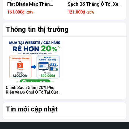
Flat Blade Max Thân
Sạch Bố Thắng Ô Tô, Xe
Mềm CAO CẤP Hỗ Trợ
Máy 3M PN08896 Brake
161.000₫
121.000₫
-20%
-20%
Thay Ngàm Đa Năng Cho
and Parts Cleaner (chai
Hầu Hết Dòng Xe Hơi
600ml)
Thông tin thị trường
Chính Sách Giảm 20% Phụ
Kiện và Đồ Chơi Ô Tô Tại Cửa
Hàng & Website Phụ Kiện Việt
Phương
Tin mới cập nhật