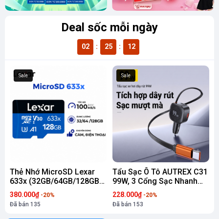
Deal sốc mỗi ngày
02
:
25
:
12
Sale
Sale
Thẻ Nhớ MicroSD Lexar
Tẩu Sạc Ô Tô AUTREX C31
C
633x (32GB/64GB/128GB)
99W, 3 Cổng Sạc Nhanh
Tốc Độ Cao Hỗ Trợ Ghi
PD và QuickCharge, Cáp
c
380.000₫
228.000₫
2
-20%
-20%
Hình 4K Cho Camera Hành
Type-C Rút Gọn Cho Xe
T
Đã bán
135
Đã bán
153
⚡
Trình
12V-24V