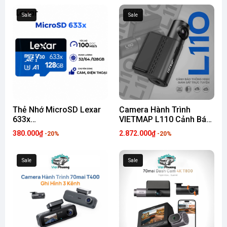
Sale
Sale
Thẻ Nhớ MicroSD Lexar
Camera Hành Trình
633x
VIETMAP L110 Cảnh Báo
(32GB/64GB/128GB) Tốc
Giao Thông, Định Vị và
380.000₫
2.872.000₫
-20%
-20%
Độ Cao Hỗ Trợ Ghi Hình
Giám Sát Xe Từ Xa (Tặng
4K Cho Camera Hành
sim 4G 1 năm)
Trình
Sale
Sale