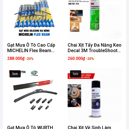
Gạt Mưa Ô Tô Cao Cấp
Chai Xịt Tẩy Đa Năng Keo
MICHELIN Flex Beam
Decal 3M TroubleShooter
Thân Mềm Hỗ Trợ Thay
cho Tường, Sàn, Nhựa,
288.000₫
260.000₫
-20%
-20%
Ngàm Đa Năng Cho Hầu
Thủy Tinh, Gốm, Sứ,
Hết Dòng Xe Hơi
Gạch, Đá
Sale
Sale
Gạt Mưa Ô Tô WURTH
Chai Xịt Vệ Sinh Làm